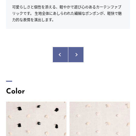
可愛らしさと個性を添える、軽やかで遊び心のあるカーテンファブ
リックです。 生地全体にあしらわれた繊細なポンポンが、軽快で魅
力的な表情を演出します。
Color
商品名：
HELLO
商品名：
HELLO
品番：
2-6110
品番：
2-6109