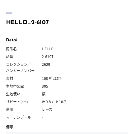
HELLO_2-6107
Detail
商品名
HELLO
品番
2-6107
コレクション／
2629
ハンガーナンバー
素材
100 ﾎﾟﾘｴｽﾃﾙ
生地巾(cm)
305
生地使い
横
リピート(cm)
V: 9.8 x H: 10.7
適用
レース
マーチンデール
-
備考