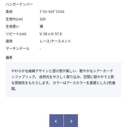
ハンガーナンバー
素材
7 ﾘﾈﾝ 93ﾎﾟﾘｴｽﾃﾙ
生地巾(cm)
320
生地使い
横
リピート(cm)
V: 58 x H: 57.8
適用
レース/ケースメント
マーチンデール
-
備考
やわらかな曲線デザインと透け感が美しい、軽やかなシアーカーテ
ンファブリック。 自然光をやさしく取り込み、空間に穏やかで上質
な雰囲気をもたらします。 カラーはアースカラーを基調とした3色展
開。