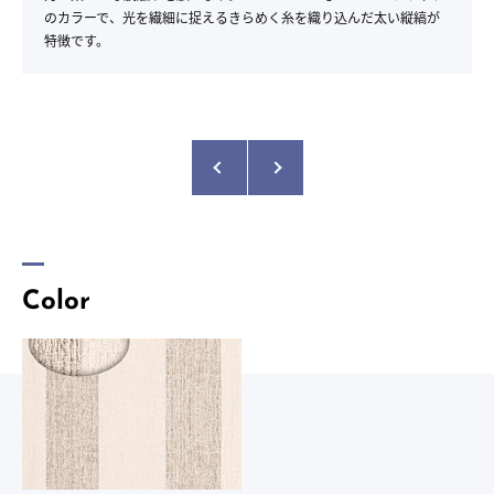
のカラーで、光を繊細に捉えるきらめく糸を織り込んだ太い縦縞が
特徴です。
Color
商品名：
METALLIZE
品番：
2-5942