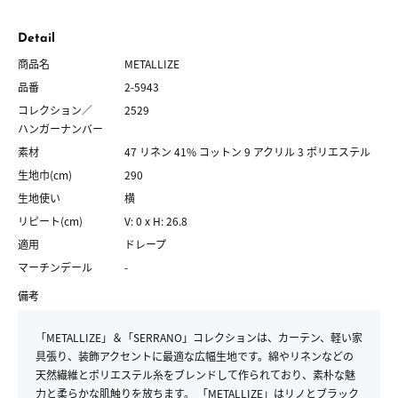
Detail
商品名
METALLIZE
品番
2-5943
コレクション／
2529
ハンガーナンバー
素材
47 リネン 41% コットン 9 アクリル 3 ポリエステル
生地巾(cm)
290
生地使い
横
リピート(cm)
V: 0 x H: 26.8
適用
ドレープ
マーチンデール
-
備考
「METALLIZE」＆「SERRANO」コレクションは、カーテン、軽い家
具張り、装飾アクセントに最適な広幅生地です。綿やリネンなどの
天然繊維とポリエステル糸をブレンドして作られており、素朴な魅
力と柔らかな肌触りを放ちます。 「METALLIZE」はリノとブラック