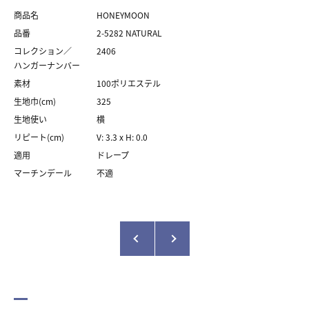
商品名
HONEYMOON
品番
2-5282 NATURAL
コレクション／
2406
ハンガーナンバー
素材
100ポリエステル
生地巾(cm)
325
生地使い
横
リピート(cm)
V: 3.3 x H: 0.0
適用
ドレープ
マーチンデール
不適