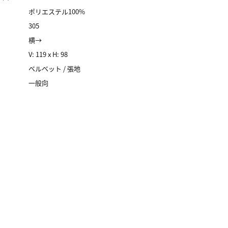
ポリエステル100%
305
横→
V: 119 x H: 98
ベルベット / 張地
一般向