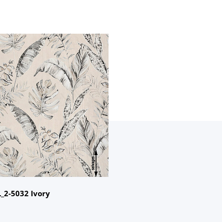
名：
AZIZAL
：
2-5032 Ivory
_2-5032 Ivory