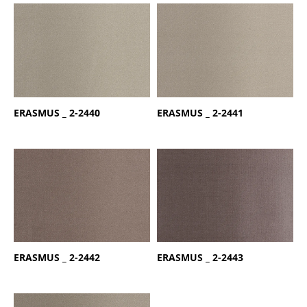
商品名：
ERASMUS
商品名：
ERASMUS
品番：
2-2440
品番：
2-2441
ERASMUS _ 2-2440
ERASMUS _ 2-2441
商品名：
ERASMUS
商品名：
ERASMUS
品番：
2-2442
品番：
2-2443
ERASMUS _ 2-2442
ERASMUS _ 2-2443