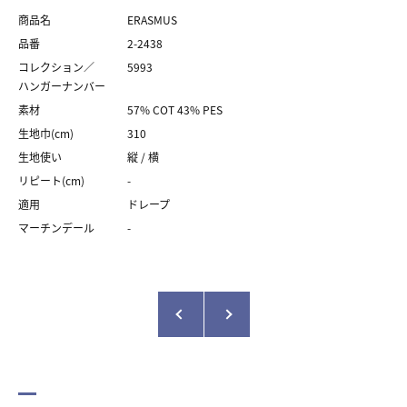
商品名
ERASMUS
品番
2-2438
コレクション／
5993
ハンガーナンバー
素材
57% COT 43% PES
生地巾(cm)
310
生地使い
縦 / 横
リピート(cm)
-
適用
ドレープ
マーチンデール
-