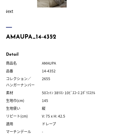
Next
AMAUPA_14-4352
Detail
商品名
AMAUPA
品番
14-4352
コレクション／
2655
ハンガーナンバー
素材
50ｺｯﾄﾝ 38ﾘﾈﾝ 10ﾋﾞｽｺｰｽ 2ﾎﾟﾘｴｽﾃﾙ
生地巾(cm)
145
生地使い
縦
リピート(cm)
V: 75 x H: 42.5
適用
ドレープ
マーチンデール
-