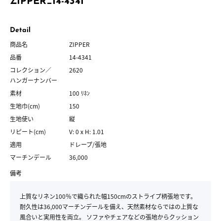
ZIPPER_14-4341
Detail
商品名
ZIPPER
品番
14-4341
コレクション／
2620
ハンガーナンバー
素材
100 ﾘﾈﾝ
生地巾(cm)
150
生地使い
縦
リピート(cm)
V: 0 x H: 1.01
適用
ドレープ/張地
マーチンデール
36,000
備考
上質なリネン100％で織られた幅150cmのストライプ柄張地です。
耐久性は36,000マーチンデールを備え、天然素材ならではの上質な
風合いと実用性を両立。 ソファやチェアなどの張地からクッション