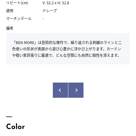
リピート(cm)
V: 32.2 x H: 32.8
適用
ドレープ
マーチンデール
-
備考
「BEN MORE」は芸術的な傑作で、繰り返される刺繍のラインと二
色使いの形状が表面から遊び心豊かに浮かび上がります。カーテン
や軽い家具張りに最適で、どんな空間にも自然に個性を添えます。
Color